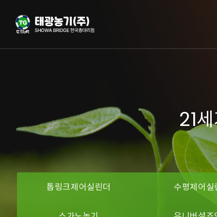
21
톱링크제어실린더
수평제어실
스가노농기
유니버셜죠