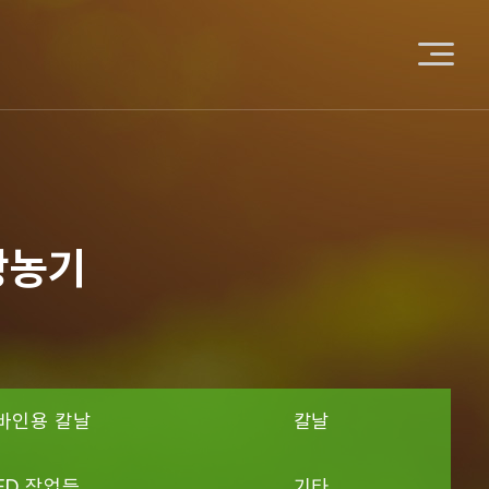
광농기
바인용 칼날
칼날
LED 작업등
기타