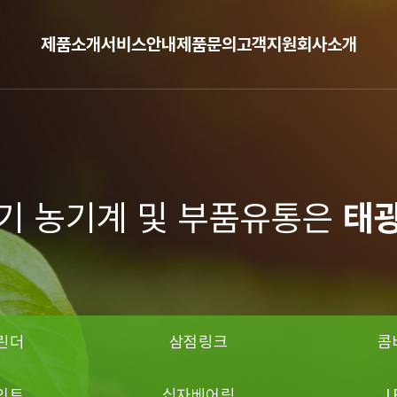
제품소개
서비스안내
제품문의
고객지원
회사소개
세기 농기계 및 부품유통은
태
린더
삼점링크
콤
인트
십자베어링