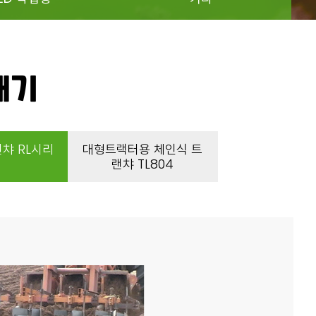
쇄기
챠 RL시리
대형트랙터용 체인식 트
랜챠 TL804