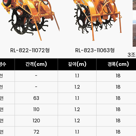
RL-822-11072형
RL-823-11063형
3조
경수
간격(cm)
깊이(m)
경폭(cm)
련
-
1.1
18
련
-
1.2
18
련
63
1.1
18
련
110
1.2
18
련
120
1.2
18
련
72
1.1
18