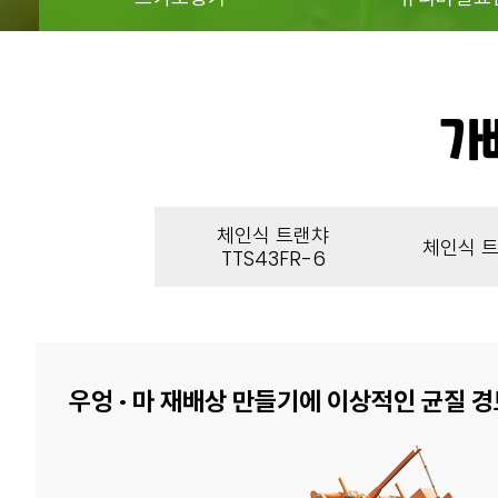
가
체인식 트랜챠
체인식 트
TTS43FR-6
우엉 · 마 재배상 만들기에 이상적인 균질 