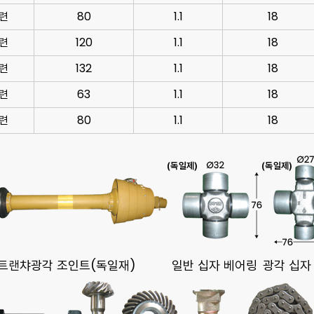
련
80
1.1
18
련
120
1.1
18
련
132
1.1
18
련
63
1.1
18
련
80
1.1
18
트랜챠광각 조인트(독일재)
일반 십자 베어링
광각 십자