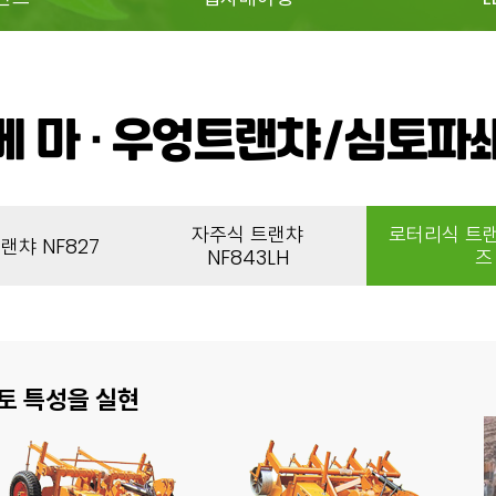
베 마 · 우엉트랜챠/심토파
자주식 트랜챠
로터리식 트랜
랜챠 NF827
NF843LH
즈
경토 특성을 실현